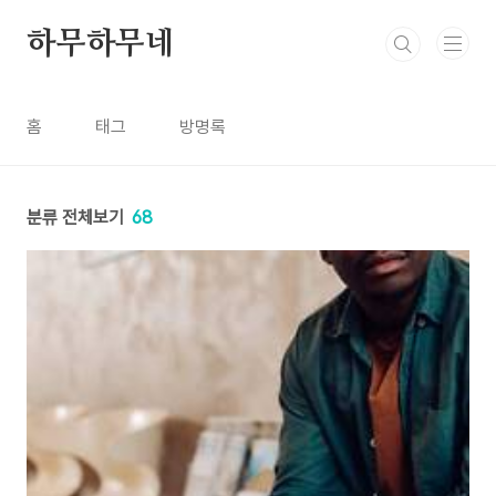
본문 바로가기
하무하무네
홈
태그
방명록
분류 전체보기
68