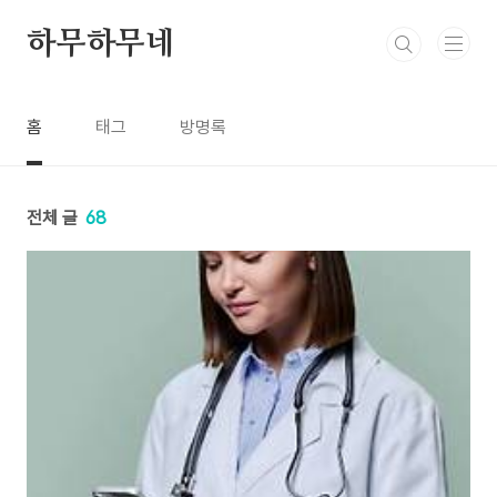
본문 바로가기
하무하무네
홈
태그
방명록
전체 글
68